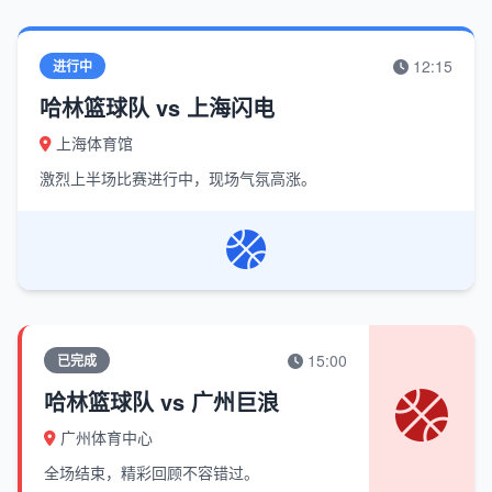
12:15
进行中
哈林篮球队 vs 上海闪电
上海体育馆
激烈上半场比赛进行中，现场气氛高涨。
15:00
已完成
哈林篮球队 vs 广州巨浪
广州体育中心
全场结束，精彩回顾不容错过。