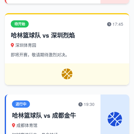
17:45
待开始
哈林篮球队 vs 深圳烈焰
深圳体育园
即将开赛，敬请期待激烈对决。
19:30
进行中
哈林篮球队 vs 成都金牛
成都体育馆