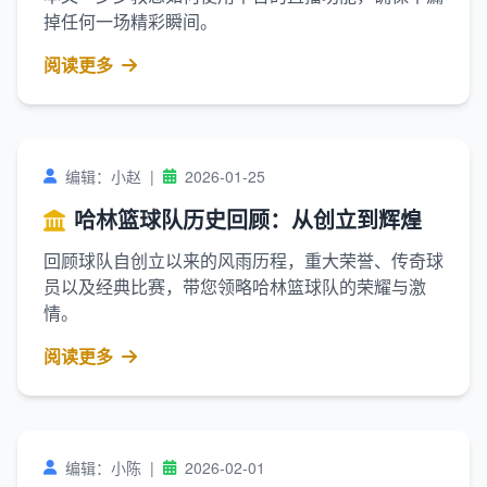
掉任何一场精彩瞬间。
阅读更多
编辑：小赵
|
2026-01-25
哈林篮球队历史回顾：从创立到辉煌
回顾球队自创立以来的风雨历程，重大荣誉、传奇球
员以及经典比赛，带您领略哈林篮球队的荣耀与激
情。
阅读更多
编辑：小陈
|
2026-02-01