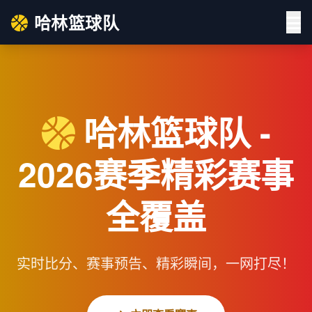
哈林篮球队
哈林篮球队 -
2026赛季精彩赛事
全覆盖
实时比分、赛事预告、精彩瞬间，一网打尽！