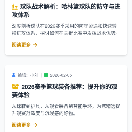
球队战术解析：哈林篮球队的防守与进
攻体系
深度剖析球队在2026赛季采用的防守紧逼和快速转
换进攻体系，探讨如何在关键比赛中发挥战术优势。
阅读更多
编辑：小刘
|
2026-02-05
2026赛季篮球装备推荐：提升你的观
赛体验
从球鞋到护具，从观看装备到智能手环，为您精选提
升观赛舒适度与沉浸感的好物。
阅读更多